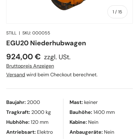
von
1
/
15
STILL
|
SKU:
000055
EGU20 Niederhubwagen
924,00 €
zzgl. USt.
Bruttopreis Anzeigen
Versand
wird beim Checkout berechnet.
Baujahr:
2000
Mast:
keiner
Tragkraft:
2000 kg
Bauhöhe:
1400 mm
Hubhöhe:
120 mm
Kabine:
Nein
Antriebsart:
Elektro
Anbaugeräte:
Nein