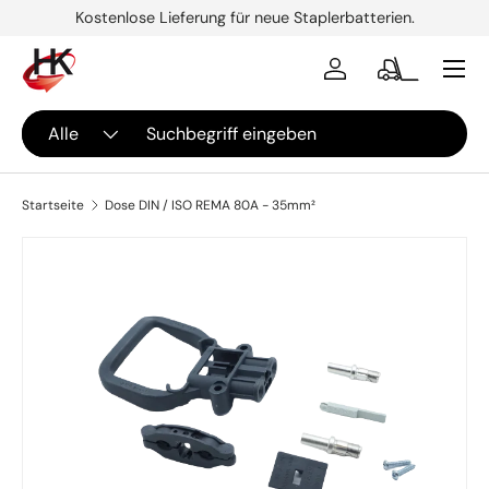
Kostenlose Lieferung für neue Staplerbatterien.
↵
↵
↵
↵
Zum Inhalt springen
Zum Menü springen
Fußzeile springen
Barrierefreiheits-Widget öffnen
DIREKT ZUM INHALT
Menü
Einloggen
Stapler
Suchen
Art
Alle
Startseite
Dose DIN / ISO REMA 80A - 35mm²