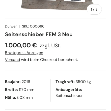
von
1
/
8
Durwen
|
SKU:
000060
Seitenschieber FEM 3 Neu
1.000,00 €
zzgl. USt.
Bruttopreis Anzeigen
Versand
wird beim Checkout berechnet.
Baujahr:
2016
Tragkraft:
3500 kg
Breite:
1170 mm
Anbaugeräte:
Seitenschieber
Höhe:
508 mm