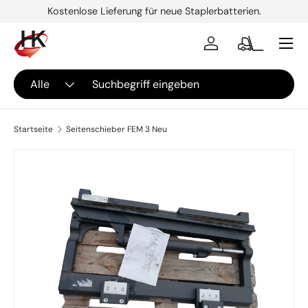
Kostenlose Lieferung für neue Staplerbatterien.
↵
↵
↵
↵
Zum Inhalt springen
Zum Menü springen
Fußzeile springen
Barrierefreiheits-Widget öffnen
DIREKT ZUM INHALT
Menü
Einloggen
Stapler
Suchen
Art
Alle
Startseite
Seitenschieber FEM 3 Neu