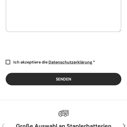
Ich akzeptiere die
Datenschutzerklärung
*
SENDEN
VORHERIGE
NÄ
Große Auswahl an Staplerbatterien