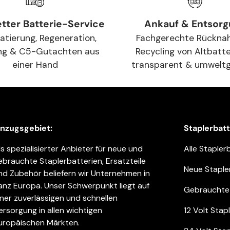
tter Batterie-Service
Ankauf & Entsor
atierung, Regeneration,
Fachgerechte Rückna
ng & C5-Gutachten aus
Recycling von Altbatte
einer Hand
transparent & umwelt
inzugsgebiet:
Staplerbat
ls spezialisierter Anbieter für neue und
Alle Stapler
ebrauchte Staplerbatterien, Ersatzteile
Neue Staple
nd Zubehör beliefern wir Unternehmen in
anz Europa. Unser Schwerpunkt liegt auf
Gebrauchte 
iner zuverlässigen und schnellen
ersorgung in allen wichtigen
12 Volt Stap
uropäischen Märkten.