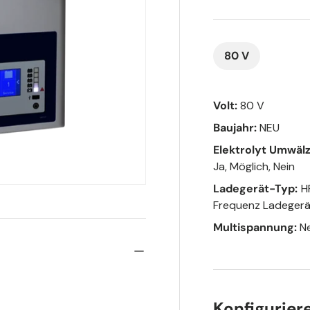
80 V
Volt:
80 V
Baujahr:
NEU
Elektrolyt Umwäl
Ja, Möglich, Nein
Ladegerät-Typ:
H
Frequenz Ladeger
Multispannung:
Ne
Konfigurier