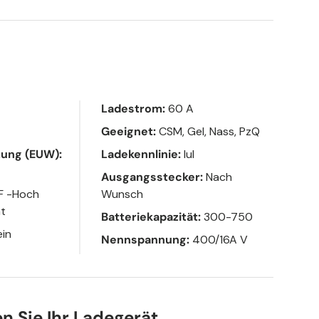
Ladestrom:
60 A
Geeignet:
CSM, Gel, Nass, PzQ
zung (EUW):
Ladekennlinie:
IuI
Ausgangsstecker:
Nach
F -Hoch
Wunsch
ät
Batteriekapazität:
300-750
in
Nennspannung:
400/16A V
en Sie Ihr Ladegerät