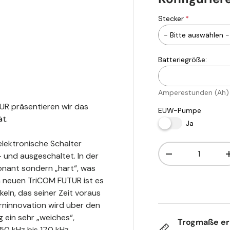
Stecker
Batteriegröße:
Amperestunden (Ah)
R präsentieren wir das
EUW-Pumpe
t.
Ja
 elektronische Schalter
Anzahl
 und ausgeschaltet. In der
-
sonant sondern „hart“, was
m neuen TriCOM FUTUR ist es
eln, das seiner Zeit voraus
rninnovation wird über den
 ein sehr „weiches“,
Trogmaße erm
50 kHz bis 170 kHz