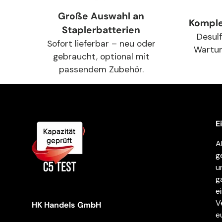
Große Auswahl an
Komple
Staplerbatterien
Desulf
Sofort lieferbar – neu oder
Wartu
gebraucht, optional mit
passendem Zubehör.
E
A
g
u
g
e
V
HK Handels GmbH
e