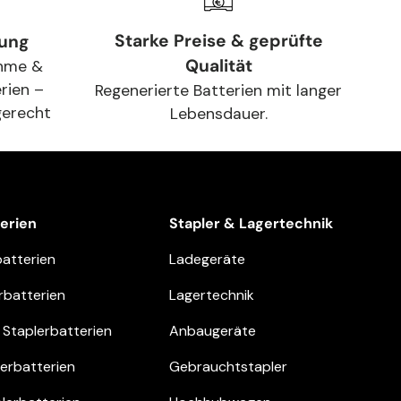
Starke Preise & geprüfte
gung
Qualität
hme &
rien –
Regenerierte Batterien mit langer
gerecht
Lebensdauer.
terien
Stapler & Lagertechnik
batterien
Ladegeräte
rbatterien
Lagertechnik
Staplerbatterien
Anbaugeräte
lerbatterien
Gebrauchtstapler