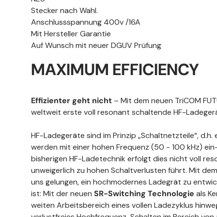
Stecker nach Wahl.
Anschlussspannung 400v /16A
Mit Hersteller Garantie
Auf Wunsch mit neuer DGUV Prüfung
MAXIMUM EFFICIENCY
Effizienter geht nicht
– Mit dem neuen TriCOM FUTU
weltweit erste voll resonant schaltende HF-Ladegerä
HF-Ladegeräte sind im Prinzip „Schaltnetzteile“, d.h.
werden mit einer hohen Frequenz (50 - 100 kHz) ein-
bisherigen HF-Ladetechnik erfolgt dies nicht voll re
unweigerlich zu hohen Schaltverlusten führt. Mit de
uns gelungen, ein hochmodernes Ladegrät zu entwick
ist: Mit der neuen
SR-Switching Technologie
als Ke
weiten Arbeitsbereich eines vollen Ladezyklus hinweg
verlustfreies Hochfrequenz-Schalten im Bereich von 