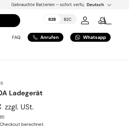
Zellentausch & Zellauf
Sprache
Deutsch
B2B
B2C
Einloggen
Stapler
Anrufen
Whatsapp
FAQ
35
0A Ladegerät
€
zzgl. USt.
en
 Checkout berechnet.